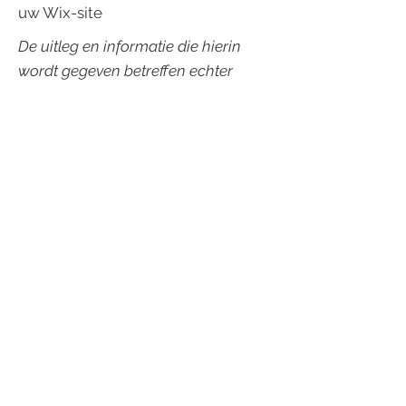
uw Wix-site
De uitleg en informatie die hierin
wordt gegeven betreffen echter
enkel uitleg, informatie en
voorbeelden in algemene zin. U dient
dit artikel niet te interpreteren als
juridisch advies of als aanbevelingen
omtrent hetgeen u daadwerkelijk
zou moeten doen. We raden u aan
juridisch advies in te winnen voor het
verkrijgen van inzicht en om u te
helpen bij het opstellen van uw
cookiebeleid.