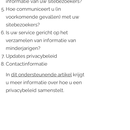
informatie van uw sitebezoekers?
Hoe communiceert u (in
voorkomende gevallen) met uw
sitebezoekers?
Is uw service gericht op het
verzamelen van informatie van
minderjarigen?
Updates privacybeleid
Contactinformatie
In
dit ondersteunende artikel
krijgt
u meer informatie over hoe u een
privacybeleid samenstelt.
De uitleg en informatie die hierin
wordt gegeven betreft echter enkel
uitleg, informatie en voorbeelden in
algemene zin. U dient dit artikel niet